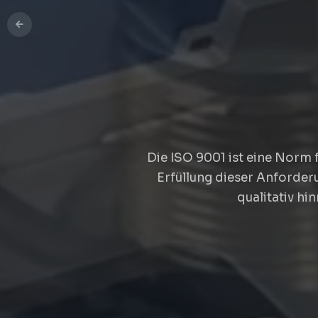
Wir
Die ISO 9001 ist eine Norm
Erfüllung dieser Anforderu
qualitativ hi
WIR ENTWI
IM 