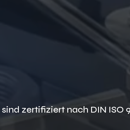
CHRISTL MASCHINENBAU
CKELN INNOVATIV
SONDERMASCHINE
hinen - Automation Retrofit Instandsetzung Lo
 sind zertifiziert nach DIN ISO 