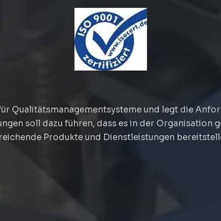
 sind zertifiziert nach DIN ISO 
 für Qualitätsmanagementsysteme und legt die Anford
CHRISTL MASCHINENBAU
ngen soll dazu führen, dass es in der Organisation 
nreichende Produkte und Dienstleistungen bereitstel
CKELN INNOVATIV
SONDERMASCHINE