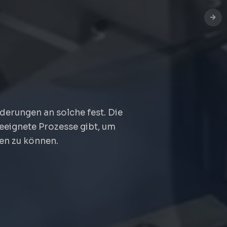
9001
erungen an solche fest. Die
geeignete Prozesse gibt, um
len zu können.
E LÖSUNGEN
NBAU